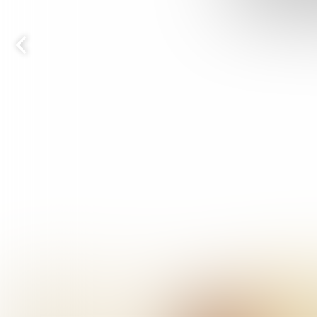
Vorige
pagina
Leonard van den
Berg