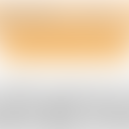
Wij duiken er weer in...
Auteur
Ingrid Brons