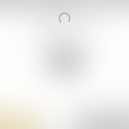

Foto’s:
Ivar Pels
Fotografie