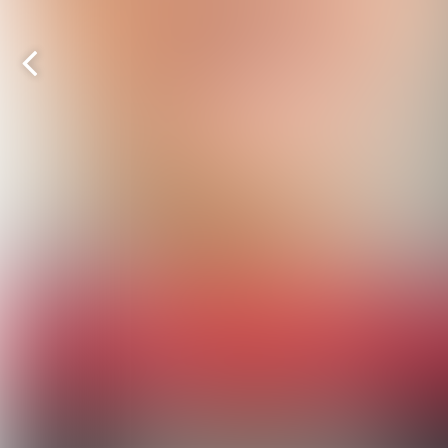
Pas op!
Vorige
pagina