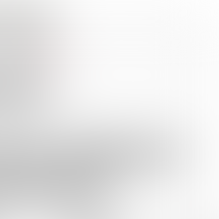
ebinars
ub