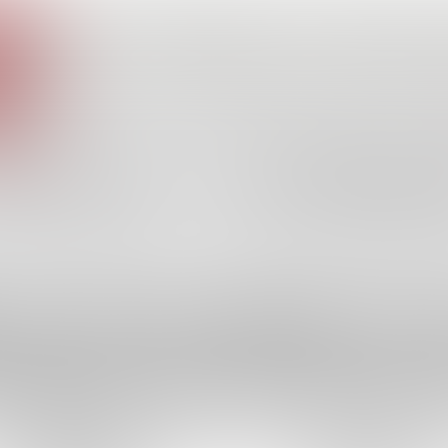
ONLINE WEBINARS
edig op de hoogte met de w
de Hypotheek Bussinescl