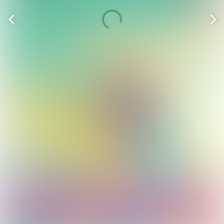
Vorige
V
pagina
p
JOUW ROUTE NAAR
ACTIEF KLANTBEHEER
KLIK HIER VOOR MEER
INFORMATIE
HÉT EVENT VOOR ADVISEURS, CLIENT
OFFICERS EN BINNENDIENST