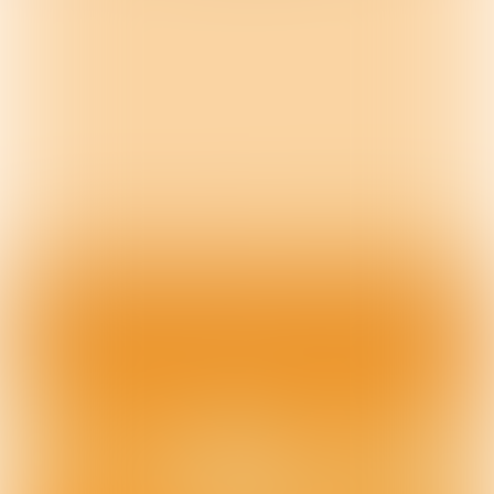
Wouter van Rheenen
ALS-onderzoeker en 
neuroloog bij UMC 
Utrecht